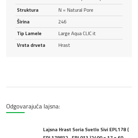
Struktura
N = Natural Pore
Širina
246
Tip Lamele
Large Aqua CLIC it
Vrsta drveta
Hrast
Odgovarajuća lajsna:
Lajsna Hrast Soria Svetlo Sivi EPL178 (
EPL178832 , EBL013 )2400 x 17 x 60