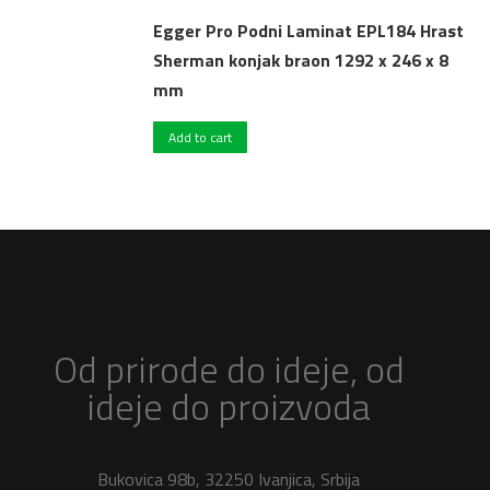
Egger Pro Podni Laminat EPL184 Hrast
Sherman konjak braon 1292 x 246 x 8
mm
Add to cart
Od prirode do ideje, od
ideje do proizvoda
Bukovica 98b, 32250 Ivanjica, Srbija