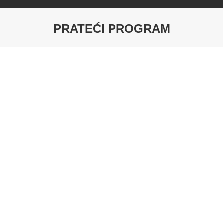
PRATEĆI PROGRAM
FILC ZA PODOVE
Lajsna Ambarsko Drvo
EPL176 ( EPL0431032 )
2400 x 17 x 60 mm
Lajsna Asgil Hrast Med
Lajsna Bagrem Šareni
EPL156 (EPL208,
EPL090 2400 x 17 x 60
EPL131,
mm
EBL022,EBL035,
EBL010, EBL034)
Lajsna Bardolino Hrast
Lajsna Bardolino Hrast