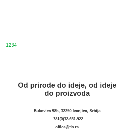
mm
mm
Lajsna Hrast Melba Natur
Lajsna Hrast Sherman
EPL190 ( EPL0741032 )
Konjak Braon EPL184
2400 x 17 x 60 mm
2400 x 17 x 60 mm
1
2
3
4
Od prirode do ideje, od ideje
do proizvoda
Bukovica 98b, 32250 Ivanjica, Srbija
+381(0)32-651-922
office@tis.rs