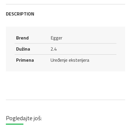
DESCRIPTION
Brend
Egger
Dužina
2.4
Primena
Uređenje eksterijera
Pogledajte još: