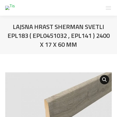
LAJSNA HRAST SHERMAN SVETLI
EPL183 ( EPL0451032 , EPL141 ) 2400
X 17 X 60 MM