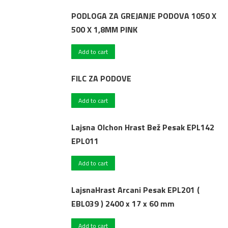
PODLOGA ZA GREJANJE PODOVA 1050 X
500 X 1,8MM PINK
Add to cart
FILC ZA PODOVE
Add to cart
Lajsna Olchon Hrast Bež Pesak EPL142
EPL011
Add to cart
LajsnaHrast Arcani Pesak EPL201 (
EBL039 ) 2400 x 17 x 60 mm
Add to cart