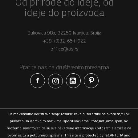
Od prirode do ideje, od
ideje do proizvoda
Bukovica 98b, 32250 Ivanjica, Srbija
+381(0)32-651-922
office@tis.rs
Pratite nas na društvenim mrežama
Facebook
Tis maksimalno koristi sve svoje resurse kako bi svi artikli na ovom sajtu bili
prikazani sa ispravnim nazivima, specifikacijama i fotografijama. Ipak, ne
možemo garantovati da su sve navedene informacije i fotografije artikala na
ovom sajtu u potpunosti ispravne. This site is protected by reCAPTCHA and