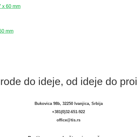
7 x 60 mm
 60 mm
rode do ideje, od ideje do pr
Bukovica 98b, 32250 Ivanjica, Srbija
+381(0)32-651-922
office@tis.rs