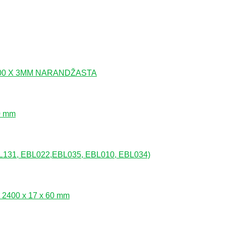
00 X 3MM NARANDŽASTA
0 mm
PL131, EBL022,EBL035, EBL010, EBL034)
 2400 x 17 x 60 mm