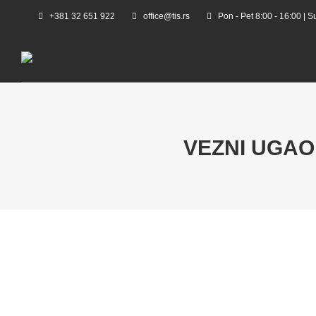
+381 32 651 922
office@tis.rs
Pon - Pet 8:00 - 16:00 | S
VEZNI UGAO